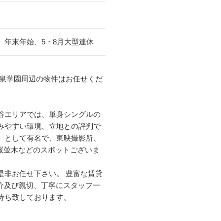
)、年末年始、5・8月大型連休
大泉学園周辺の物件はお任せくだ
エリアでは、単身シングルの
みやすい環境、立地との評判で
」として有名で、東映撮影所、
並木などのスポットございま
是非お任せ下さい。 豊富な賃貸
紹介及び親切、丁寧にスタッフ一
待ち致しております。