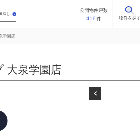
公開物件戸数
屋探し
416
物件を探
件
大泉学園店
゚ 大泉学園店