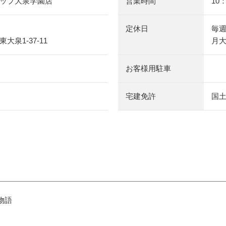
ップ大泉学園店
営業時間
10
定休日
毎週
大泉1-37-11
月
お客様用駐車
宅建免許
国土
物語