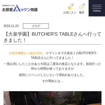
0
0
menu
お気に入り
履歴
2019.11.23
ブログ
【大泉学園】BUTCHER’S TABLEさんへ行って
きました！
大泉学園駅から徒歩10分
、リヴィンオズ大泉近くのBUTCHER’S
TABLEさんに行ってきました！
一度お伺いしたことがあり今回は二度目の来店になります。前回行った
時から時間が経っておりますが
絶対にリベンジしたいという理由がありました。
その理由とは…