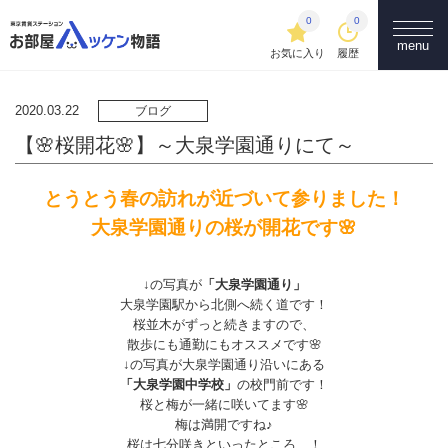
0
0
menu
お気に入り
履歴
2020.03.22
ブログ
【🌸桜開花🌸】～大泉学園通りにて～
とうとう春の訪れが近づいて参りました！
大泉学園通りの桜が開花です🌸
↓の写真が
「大泉学園通り」
大泉学園駅から北側へ続く道です！
桜並木がずっと続きますので、
散歩にも通勤にもオススメです🌸
↓の写真が大泉学園通り沿いにある
「大泉学園中学校」
の校門前です！
桜と梅が一緒に咲いてます🌸
梅は満開ですね♪
桜は七分咲きといったところ…！