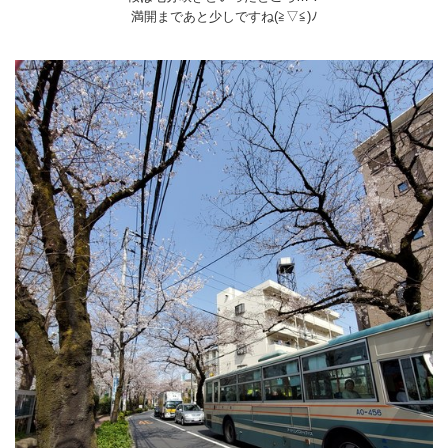
満開まであと少しですね(≧▽≦)ﾉ